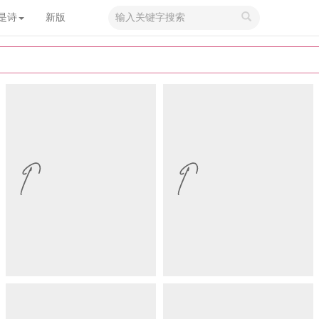
搜
是诗
新版
索
关
键
字