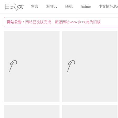
日式JK
留言
标签云
随机
Anime
少女情怀总
网站公告：
网站已改版完成，新版网站www.jk.rs,此为旧版