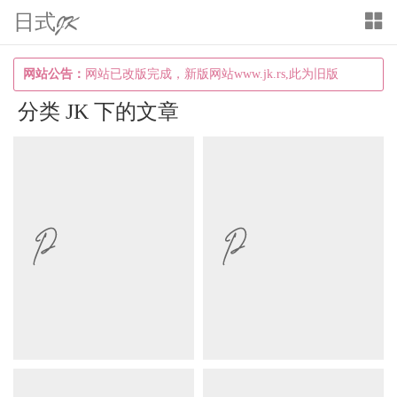
日式JK
T
o
g
网站公告：
网站已改版完成，新版网站www.jk.rs,此为旧版
g
分类 JK 下的文章
l
e
n
a
v
i
g
a
t
i
o