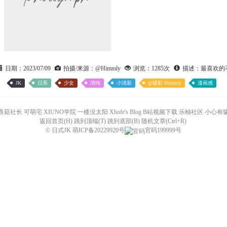
日期：
2023/07/09
拍摄/来源：
@Himmly
浏览：
1285次
描述：
最喜欢的
JK
日系
少女
清纯
小清新
@摄影 Himmly
漫画感
香菇社长
可萌宅
XIUNO学院
一楼没太阳
Xhofe's Blog
B站视频下载
乐柚社区
小心有
返回首页(H) 跳到顶端(T) 跳到底部(B) 随机文章(Ctrl+R)
©
日式JK
萌ICP备20229920号
官码199999号