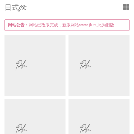
日式JK
T
o
g
网站公告：
网站已改版完成，新版网站www.jk.rs,此为旧版
g
l
e
n
a
v
i
g
a
t
i
o