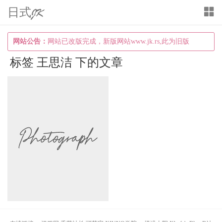
日式JK
T
o
g
网站公告：
网站已改版完成，新版网站www.jk.rs,此为旧版
g
标签 王思洁 下的文章
l
e
n
a
v
i
g
a
t
i
o