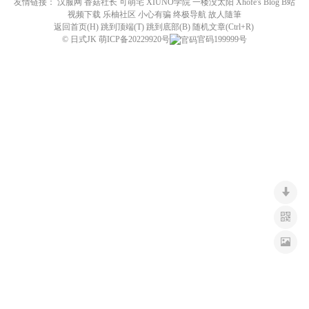
友情链接：
汉服网
香菇社长
可萌宅
XIUNO学院
一楼没太阳
Xhofe's Blog
B站
n
视频下载
乐柚社区
小心有骗
终极导航
故人隨筆
返回首页(H) 跳到顶端(T) 跳到底部(B) 随机文章(Ctrl+R)
©
日式JK
萌ICP备20229920号
官码199999号