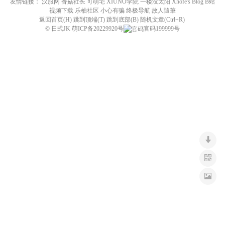
友情链接：
汉服网
香菇社长
可萌宅
XIUNO学院
一楼没太阳
Xhofe's Blog
B站
n
视频下载
乐柚社区
小心有骗
终极导航
故人隨筆
返回首页(H) 跳到顶端(T) 跳到底部(B) 随机文章(Ctrl+R)
©
日式JK
萌ICP备20229920号
官码199999号