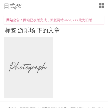
日式JK
T
o
g
网站公告：
网站已改版完成，新版网站www.jk.rs,此为旧版
g
标签 游乐场 下的文章
l
e
n
a
v
i
g
a
t
i
o